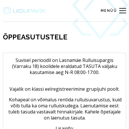
MENÜÜ
ÕPPEASUTUSTELE
Suvisel perioodil on Lasnamäe Rulluisupargis
(Varraku 18) koolidele eraldatud
TASUTA
väljaku
kasutamise aeg N-R 08:00-17:00.
Vajalik on klassi eelregistreerimine grupijuhi poolt.
Kohapeal on võimalus rentida rulluisuvarustus, kuid
võib tulla ka oma rulluiskudega. Laenutamise eest
tuleb tasuda vastavalt hinnakirjale. Kahele õpetajale
on laenutus tasuta.
Lisainfo: