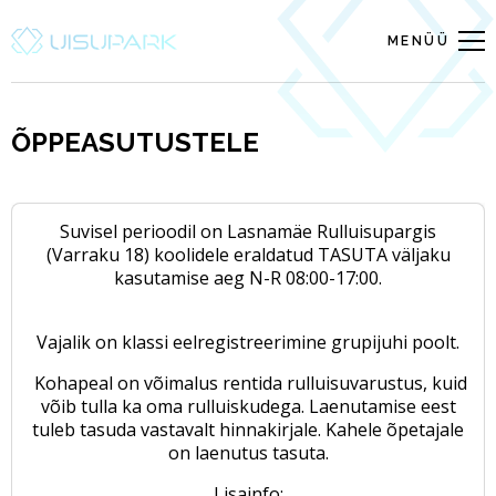
MENÜÜ
ÕPPEASUTUSTELE
Suvisel perioodil on Lasnamäe Rulluisupargis
(Varraku 18) koolidele eraldatud
TASUTA
väljaku
kasutamise aeg N-R 08:00-17:00.
Vajalik on klassi eelregistreerimine grupijuhi poolt.
Kohapeal on võimalus rentida rulluisuvarustus, kuid
võib tulla ka oma rulluiskudega. Laenutamise eest
tuleb tasuda vastavalt hinnakirjale. Kahele õpetajale
on laenutus tasuta.
Lisainfo: